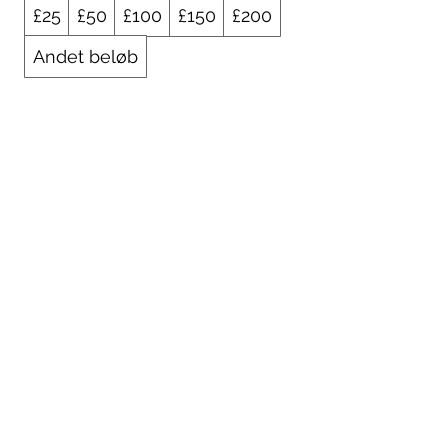
£25
£50
£100
£150
£200
Andet beløb
Antal
Køb nu
01925 242342
peter.robinson@ninemeister.com
NINEMEISTER LIMITED