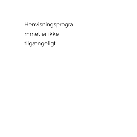
Henvisningsprogra
mmet er ikke
tilgængeligt.
01925 242342
peter.robinson@ninemeister.com
NINEMEISTER LIMITED
©2026
by ninemeister shop.