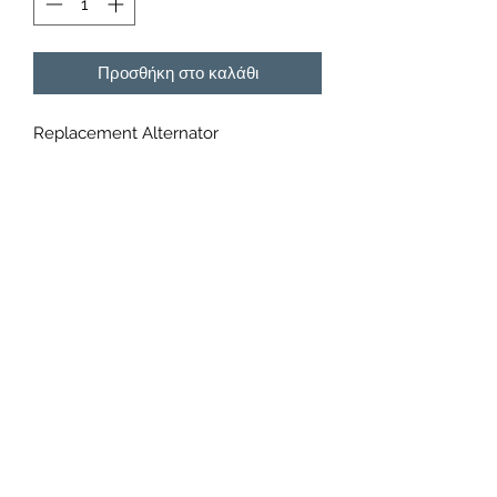
Προσθήκη στο καλάθι
Replacement Alternator
WOSP LMA033 - Porsche 911
(Mounts in fan) Replacement
Alternator
6 x studs
Output: 90A
Hand: N/A
Connections: B+/D+
01925 242342
peter.robinson@ninemeister.com