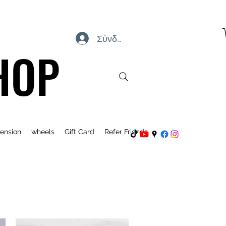
Σύνδεση
HOP
ension
wheels
Gift Card
Refer Friends