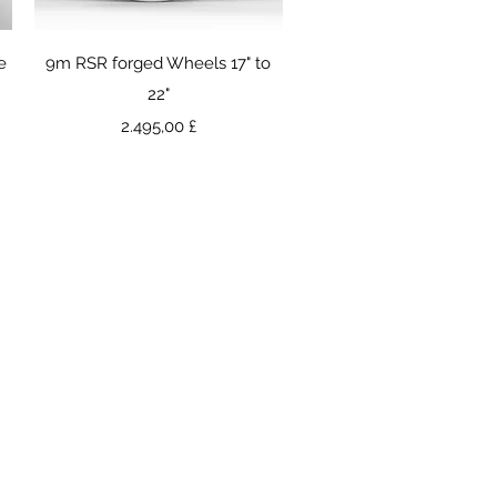
Γρήγορη προβολή
e
9m RSR forged Wheels 17" to
22"
Τιμή
2.495,00 £