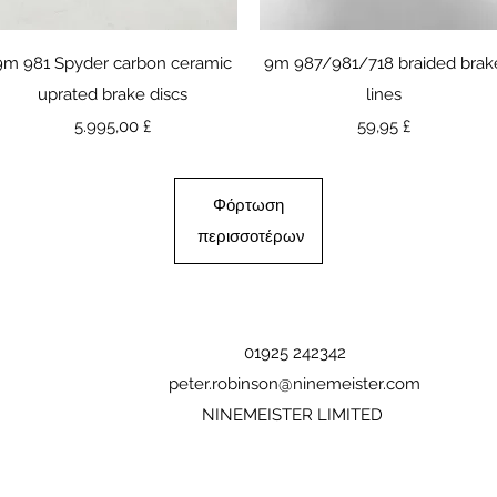
Γρήγορη προβολή
Γρήγορη προβολή
9m 981 Spyder carbon ceramic
9m 987/981/718 braided brak
uprated brake discs
lines
Τιμή
Τιμή
5.995,00 £
59,95 £
Φόρτωση
περισσοτέρων
01925 242342
peter.robinson@ninemeister.com
NINEMEISTER LIMITED