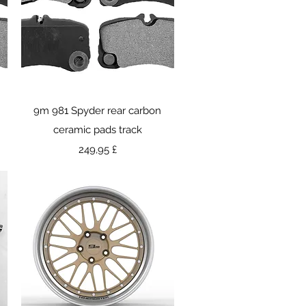
Γρήγορη προβολή
9m 981 Spyder rear carbon
ceramic pads track
Τιμή
249,95 £