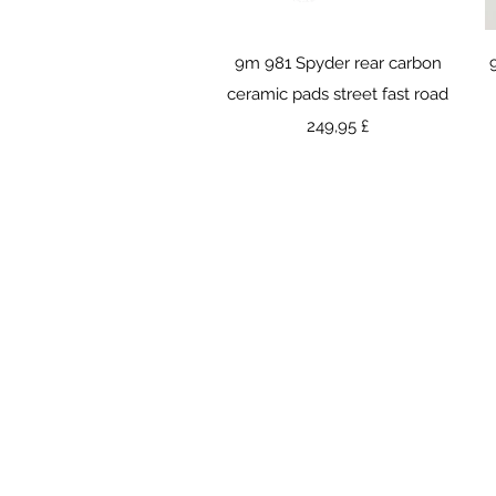
Γρήγορη προβολή
9m 981 Spyder rear carbon
ceramic pads street fast road
Τιμή
249,95 £