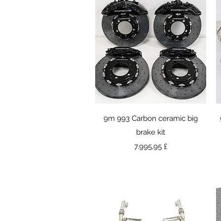
Γρήγορη προβολή
9m 993 Carbon ceramic big
brake kit
Τιμή
7.995,95 £