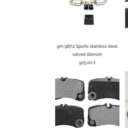
Γρήγορη προβολή
9m 987.2 Sports stainless steel
valved silencer
Τιμή
925,00 £