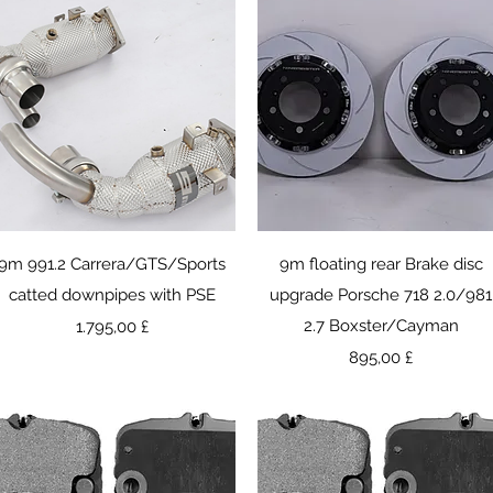
Γρήγορη προβολή
Γρήγορη προβολή
9m 991.2 Carrera/GTS/Sports
9m floating rear Brake disc
catted downpipes with PSE
upgrade Porsche 718 2.0/981
Τιμή
2.7 Boxster/Cayman
1.795,00 £
Τιμή
895,00 £