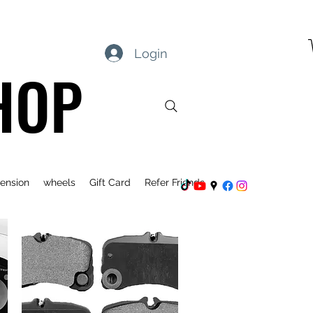
Login
HOP
ension
wheels
Gift Card
Refer Friends