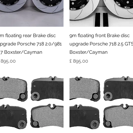
Visualização rápida
Visualização rápida
m floating rear Brake disc
9m floating front Brake disc
pgrade Porsche 718 2.0/981
upgrade Porsche 718 2.5 GT
.7 Boxster/Cayman
Boxster/Cayman
reço
Preço
 895,00
£ 895,00