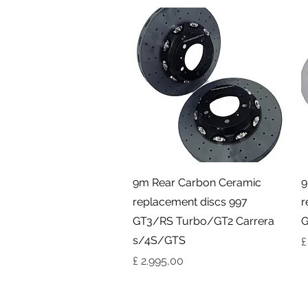
Visualização rápida
9m Rear Carbon Ceramic
9
replacement discs 997
r
GT3/RS Turbo/GT2 Carrera
G
s/4S/GTS
P
£
Preço
£ 2.995,00