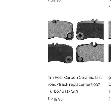
P
£
Visualização rápida
9m Rear Carbon Ceramic fast
9
road/track replacement 997
O
Turbo/GT2/GT3
T
Preço
P
£ 249,95
£