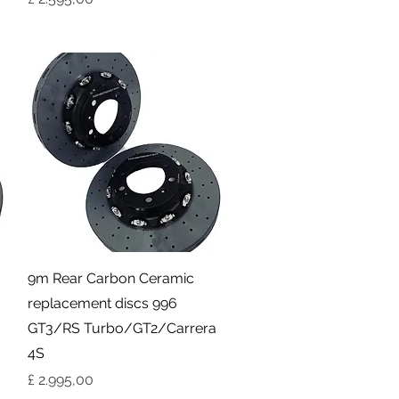
Visualização rápida
9m Rear Carbon Ceramic
replacement discs 996
GT3/RS Turbo/GT2/Carrera
4S
Preço
£ 2.995,00