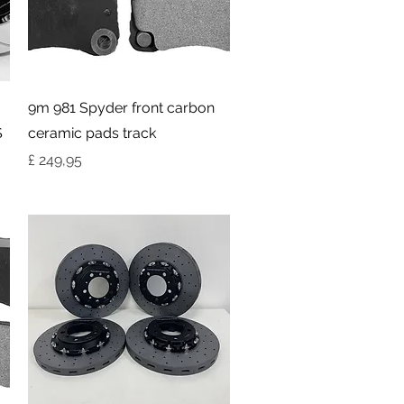
Visualização rápida
9m 981 Spyder front carbon
S
ceramic pads track
Preço
£ 249,95