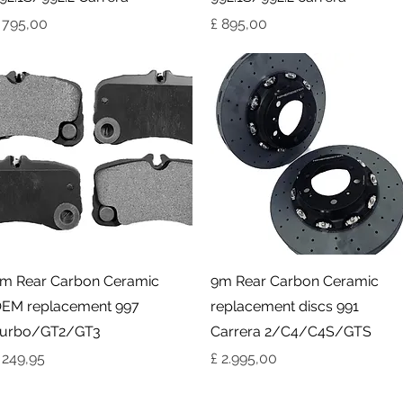
reço
Preço
 795,00
£ 895,00
Visualização rápida
Visualização rápida
m Rear Carbon Ceramic
9m Rear Carbon Ceramic
EM replacement 997
replacement discs 991
urbo/GT2/GT3
Carrera 2/C4/C4S/GTS
reço
Preço
 249,95
£ 2.995,00