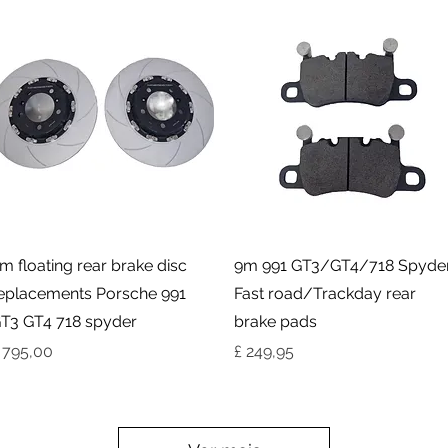
Visualização rápida
Visualização rápida
m floating rear brake disc
9m 991 GT3/GT4/718 Spyde
eplacements Porsche 991
Fast road/Trackday rear
T3 GT4 718 spyder
brake pads
reço
Preço
 795,00
£ 249,95