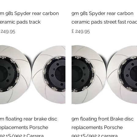
Visualização rápida
Visualização rápida
m 981 Spyder rear carbon
9m 981 Spyder rear carbon
eramic pads track
ceramic pads street fast roa
reço
Preço
 249,95
£ 249,95
Visualização rápida
Visualização rápida
m floating rear brake disc
9m floating front Brake disc
eplacements Porsche
replacements Porsche
92.1S/992.2 Carrera
992.1S/992.2 carrera