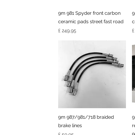
Visualização rápida
9m 981 Spyder front carbon
9
ceramic pads street fast road
c
Preço
P
£ 249,95
£
Visualização rápida
9m 987/981/718 braided
9
brake lines
r
9
Preço
£ 59,95