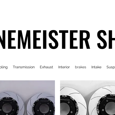
NEMEISTER S
oling
Transmission
Exhaust
Interior
brakes
Intake
Susp