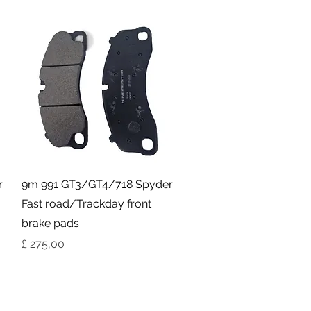
Visualização rápida
r
9m 991 GT3/GT4/718 Spyder
Fast road/Trackday front
brake pads
Preço
£ 275,00