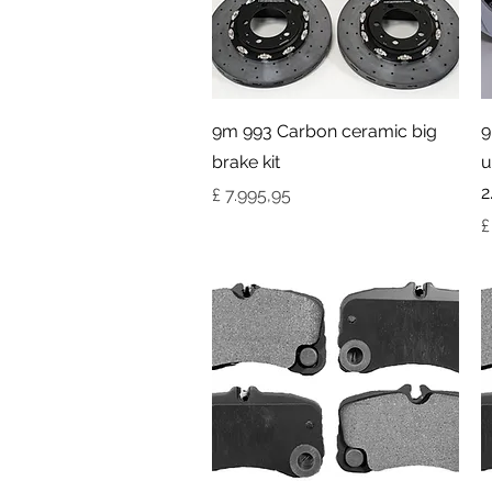
Visualização rápida
9m 993 Carbon ceramic big
9
brake kit
u
2
Preço
£ 7.995,95
P
£