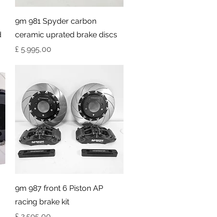
Visualização rápida
9m 981 Spyder carbon
d
ceramic uprated brake discs
Preço
£ 5.995,00
Visualização rápida
9m 987 front 6 Piston AP
racing brake kit
Preço
£ 2.595,00